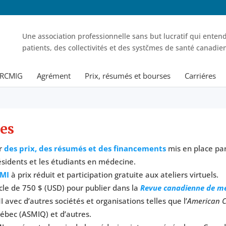
Une association professionnelle sans but lucratif qui entend
patients, des collectivités et des systčmes de santé canadie
 RCMIG
Agrément
Prix, résumés et bourses
Carriéres
es
ur
des prix, des résumés et des financements
mis en place par
résidents et les étudiants en médecine.
CMI
à prix réduit et participation gratuite aux ateliers virtuels.
cle de 750 $ (USD) pour publier dans la
Revue canadienne de mé
I avec d’autres sociétés et organisations telles que l’
American C
ébec (ASMIQ) et d’autres.