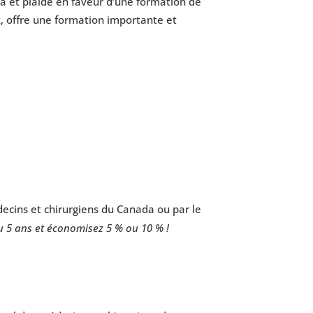
a et plaide en faveur d’une formation de
x, offre une formation importante et
decins et chirurgiens du Canada ou par le
 5 ans et économisez 5 % ou 10 % !