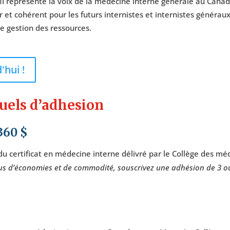
I représente la voix de la médecine interne générale au Canad
 et cohérent pour les futurs internistes et internistes générau
de gestion des ressources.
'hui !
nuels d’adhesion
360 $
u certificat en médecine interne délivré par le Collège des mé
us d’économies et de commodité, souscrivez une adhésion de 3 ou